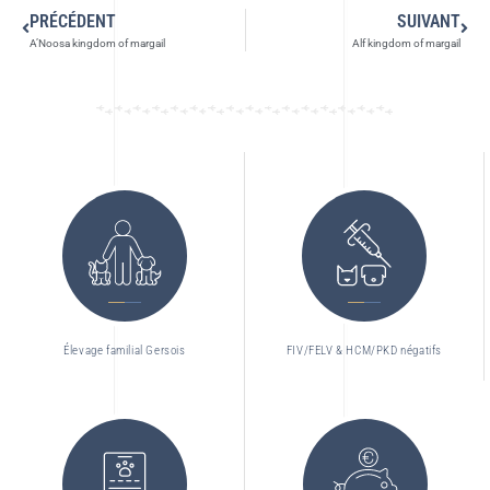
PRÉCÉDENT
SUIVANT
A’Noosa kingdom of margail
Alf kingdom of margail
Élevage familial Gersois
FIV/FELV & HCM/PKD négatifs