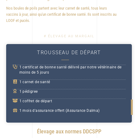
Nos boules de poils partent avec leur carnet de santé, tous leurs
vaccins à jour, ainsi qu'un certificat de bonne santé. Ils sont inscrits au
LOOF et pucés.
# ÉLEVAGE AU MARGAIL
TROUSSEAU DE DÉPART
1 certificat de bonne santé délivré par notre vétérinaire de
moins de 5 jours
1 carnet de santé
1 pédigree
1 coffret de départ
1 mois d'assurance offert (Assurance Dalma)
Élevage aux normes DDCSPP