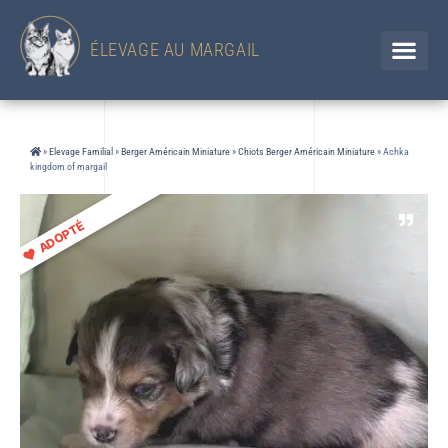
433 Chemin d'en Jolou– 32300 Saint Élix Theux / GERS
Chien
+33 (0)6 88 92 47 65 / Chat 07 85 91 60 34
ÉLEVAGE AU MARGAIL
»
Elevage Familial
»
Berger Américain Miniature
»
Chiots Berger Américain Miniature
»
Achka
kingdom of margail
ADOPTÉ