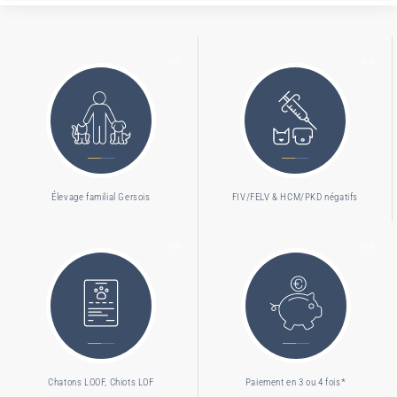
Élevage familial Gersois
FIV/FELV & HCM/PKD négatifs
Chatons LOOF, Chiots LOF
Paiement en 3 ou 4 fois*