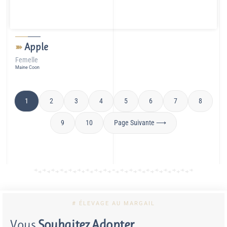
Apple
➽
Femelle
Maine Coon
1
2
3
4
5
6
7
8
9
10
Page Suivante ⟶
# ÉLEVAGE AU MARGAIL
Vous
Souhaitez Adopter