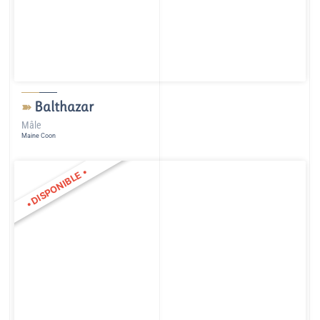
Balthazar
➽
Mâle
Maine Coon
•
DISPONIBLE
•