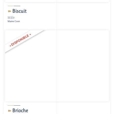
Biscuit
➽
Mâle
Maine Coon
•
DISPONIBLE
•
Brioche
➽