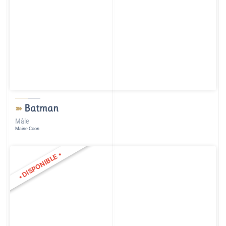
Batman
➽
Mâle
Maine Coon
•
DISPONIBLE
•