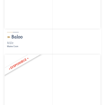
Baloo
➽
Mâle
Maine Coon
•
DISPONIBLE
•