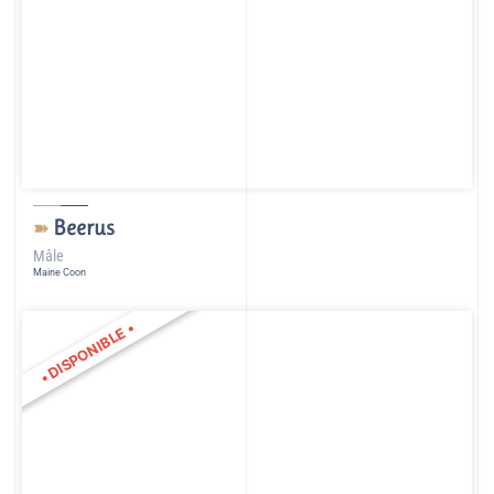
Beerus
➽
Mâle
Maine Coon
•
DISPONIBLE
•