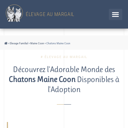
433 Chemin d'en Jolou– 32300 Saint Élix Theux / GERS
Chien
+33 (0)6 88 92 47 65 / Chat 07 85 91 60 34
ÉLEVAGE AU MARGAIL
»
Elevage Familial
»
Maine Coon
»
Chatons Maine Coon
# ÉLEVAGE AU MARGAIL
Découvrez l'Adorable Monde des
Chatons Maine Coon
Disponibles à
l'Adoption
L