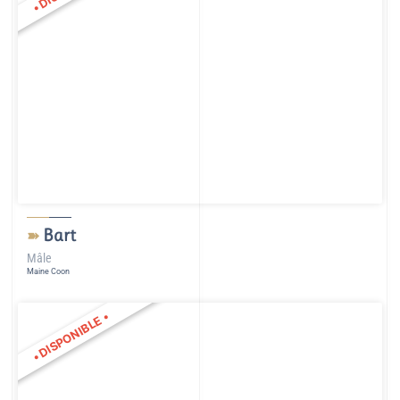
•
Bart
➽
Mâle
Maine Coon
•
DISPONIBLE
•