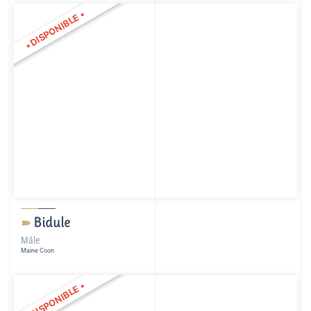
•
DISPONIBLE
•
Bidule
➽
Mâle
Maine Coon
•
DISPONIBLE