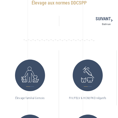
Élevage aux normes DDCSPP
SUIVANT
Batman
Élevage familial Gersois
FIV/FELV & HCM/PKD négatifs