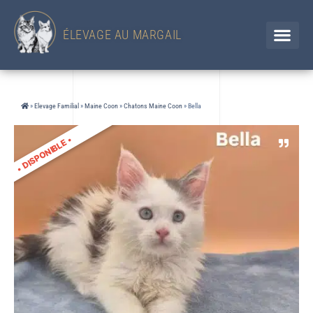
433 Chemin d'en Jolou– 32300 Saint Élix Theux / GERS
Chien
+33 (0)6 88 92 47 65 / Chat 07 85 91 60 34
ÉLEVAGE AU MARGAIL
»
Elevage Familial
»
Maine Coon
»
Chatons Maine Coon
»
Bella
•
DISPONIBLE
•