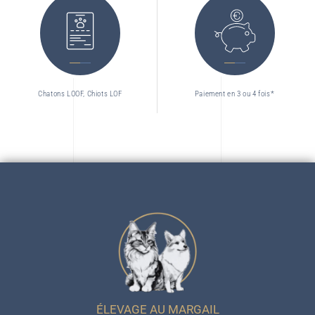
Chatons LOOF, Chiots LOF
Paiement en 3 ou 4 fois*
ÉLEVAGE AU MARGAIL