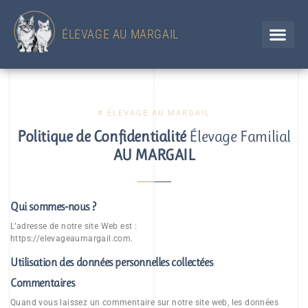
433 Chemin d'en Jolou– 32300 Saint Élix Theux / GERS
Chien
+33 (0)6 88 92 47 65 / Chat 07 85 91 60 34
ÉLEVAGE AU MARGAIL
# ÉLEVAGE AU MARGAIL
Politique de Confidentialité
Élevage Familial
AU MARGAIL
Qui sommes-nous ?
L’adresse de notre site Web est :
https://elevageaumargail.com.
Utilisation des données personnelles collectées
Commentaires
Quand vous laissez un commentaire sur notre site web, les données