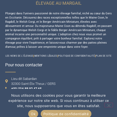
ÉLEVAGE AU MARGAIL
Plongez dans l’univers passionné de notre élevage familial, niché au cœur du Gers
en Occitanie. Découvrez des races exceptionnelles telles que le Maine Coon, le
Ragdoll, le Welsh Corgi, et le Berger Américain Miniature, élevées avec
dévouement et amour. Du majestueux Maine Coon au détendu Ragdoll, en passant
par le dynamique Welsh Corgi et le fidèle Berger Américain Miniature, chaque
animal incarne une personnalité unique. L’adoption chez nous vous promet un
compagnon équilibré, prêt à partager votre bonheur familial. Explorez notre
élevage pour vivre l’expérience, et laissez-vous charmer par des pattes pleines
d’amour, prêtes à laisser une empreinte unique dans votre foyer.
LES NEWS DE L’ÉLEVAGE
MENTIONS LÉGALES
POLITIQUE DE CONFIDENTIALITÉ
PLAN DE SITE
Pour nous contacter
Lieu dit Sabardan
32300 Saint Élix Theux / GERS
+33 (0)6 88 92 47 65
Nous utilisons des cookies pour vous garantir la meilleure
expérience sur notre site web. Si vous continuez à utiliser ce
site, nous supposerons que vous en êtes satisfait.
Ok
Politique de confidentialité