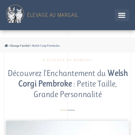
433 Chemin d'en Jolou– 32300 Saint Élix Theux / GERS
Chien
+33 (0)6 88 92 47 65 / Chat 07 85 91 60 34
ÉLEVAGE AU MARGAIL
»
Elevage Familial
»
Welsh Corgi Pembroke
# ÉLEVAGE AU MARGAIL
Découvrez l'Enchantement du
Welsh
Corgi Pembroke
: Petite Taille,
Grande Personnalité