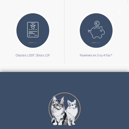
Chatons LOOF, Chiots LOF
Paiement en 3 ou 4 fois*