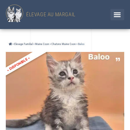
433 Chemin d'en Jolou– 32300 Saint Élix Theux / GERS
Chien
+33 (0)6 88 92 47 65 / Chat 07 85 91 60 34
ÉLEVAGE AU MARGAIL
»
Elevage Familial
»
Maine Coon
»
Chatons Maine Coon
»
Baloo
•
DISPONIBLE
•