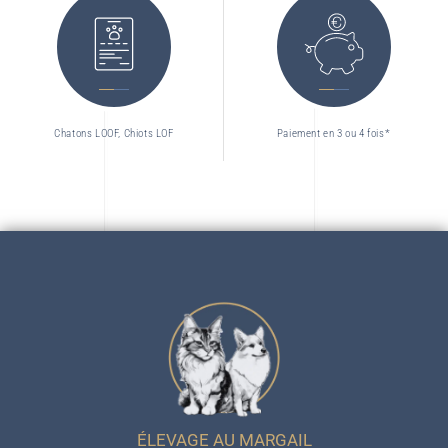
Chatons LOOF, Chiots LOF
Paiement en 3 ou 4 fois*
ÉLEVAGE AU MARGAIL