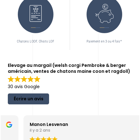
Chatons LOOF, Chiots LOF
Paiement en 3 ou 4 fois*
Elevage au margail (welsh corgi Pembroke & berger
américain, ventes de chatons maine coon et ragdoll)
30 avis Google
Écrire un avis
Manon Lesvenan
il y a 2 ans