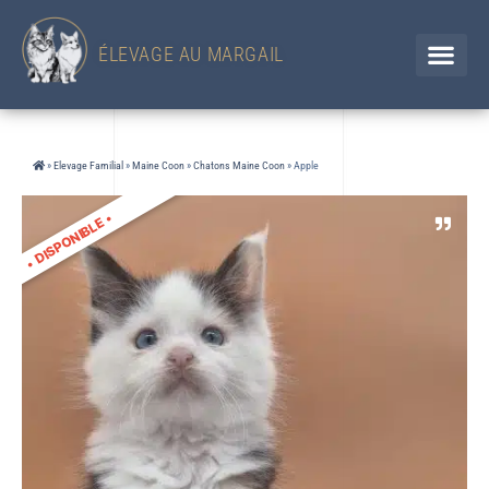
433 Chemin d'en Jolou– 32300 Saint Élix Theux / GERS
Chien
+33 (0)6 88 92 47 65 / Chat 07 85 91 60 34
ÉLEVAGE AU MARGAIL
»
Elevage Familial
»
Maine Coon
»
Chatons Maine Coon
»
Apple
•
DISPONIBLE
•