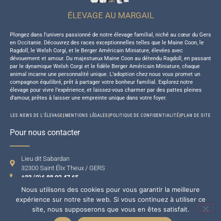
ÉLEVAGE AU MARGAIL
Plongez dans l’univers passionné de notre élevage familial, niché au cœur du Gers
en Occitanie. Découvrez des races exceptionnelles telles que le Maine Coon, le
Ragdoll, le Welsh Corgi, et le Berger Américain Miniature, élevées avec
dévouement et amour. Du majestueux Maine Coon au détendu Ragdoll, en passant
par le dynamique Welsh Corgi et le fidèle Berger Américain Miniature, chaque
animal incarne une personnalité unique. L’adoption chez nous vous promet un
compagnon équilibré, prêt à partager votre bonheur familial. Explorez notre
élevage pour vivre l’expérience, et laissez-vous charmer par des pattes pleines
d’amour, prêtes à laisser une empreinte unique dans votre foyer.
LES NEWS DE L’ÉLEVAGE
MENTIONS LÉGALES
POLITIQUE DE CONFIDENTIALITÉ
PLAN DE SITE
Pour nous contacter
Lieu dit Sabardan
32300 Saint Élix Theux / GERS
+33 (0)6 88 92 47 65
Nous utilisons des cookies pour vous garantir la meilleure
expérience sur notre site web. Si vous continuez à utiliser ce
site, nous supposerons que vous en êtes satisfait.