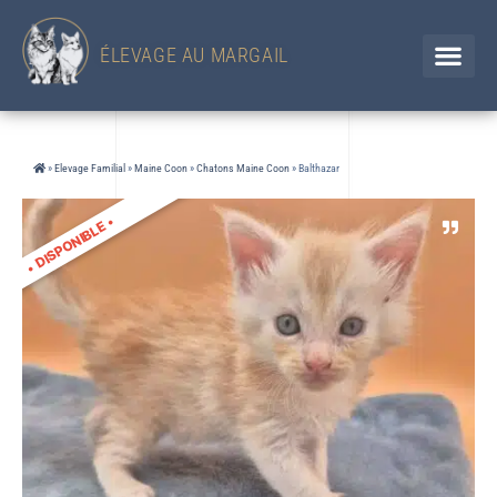
433 Chemin d'en Jolou– 32300 Saint Élix Theux / GERS
Chien
+33 (0)6 88 92 47 65 / Chat 07 85 91 60 34
ÉLEVAGE AU MARGAIL
»
Elevage Familial
»
Maine Coon
»
Chatons Maine Coon
»
Balthazar
•
DISPONIBLE
•