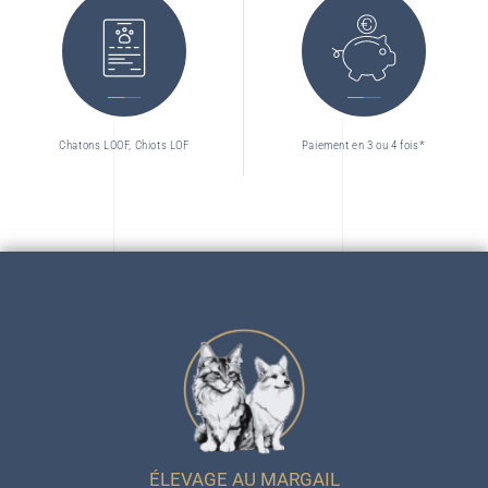
Chatons LOOF, Chiots LOF
Paiement en 3 ou 4 fois*
ÉLEVAGE AU MARGAIL