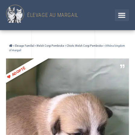
433 Chemin d'en Jolou– 32300 Saint Élix Theux / GERS
Chien
+33 (0)6 88 92 47 65 / Chat 07 85 91 60 34
ÉLEVAGE AU MARGAIL
»
Elevage Familial
»
Welsh Corgi Pembroke
»
Chiots Welsh Corgi Pembroke
»
Athéna kingdom
of margail
ADOPTÉ