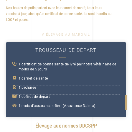
Nos boules de poils partent avec leur carnet de santé, tous leurs
vaccins à jour, ainsi qu'un certificat de bonne santé. Ils sont inscrits au
LOOF et pucés.
# ÉLEVAGE AU MARGAIL
TROUSSEAU DE DÉPART
1 certificat de bonne santé délivré par notre vétérinaire de
moins de 5 jours
1 carnet de santé
1 pédigree
1 coffret de départ
1 mois d'assurance offert (Assurance Dalma)
Élevage aux normes DDCSPP