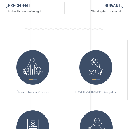
PRÉCÉDENT
SUIVANT
Amber kingdom of margail
Aïko kingdom of margail
Élevage familial Gersois
FIV/FELV & HCM/PKD négatifs