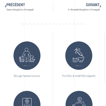
PRÉCÉDENT
SUIVANT
Vasco kingdom of margail
V- Noisette kingdom of margail
Élevage familial Gersois
FIV/FELV & HCM/PKD négatifs