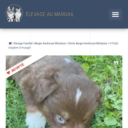
433 Chemin d'en Jolou– 32300 Saint Élix Theux / GERS
Chien
+33 (0)6 88 92 47 65 / Chat 07 85 91 60 34
ÉLEVAGE AU MARGAIL
»
Elevage Familial
»
Berger Américain Miniature
»
Chiots Berger Américain Miniature
»
V-Pablo
kingdom of margail
ADOPTÉ