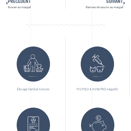
PRÉCÉDENT
SUIVANT
Rowan au margail
Ramses de racoon au margail
Élevage familial Gersois
FIV/FELV & HCM/PKD négatifs