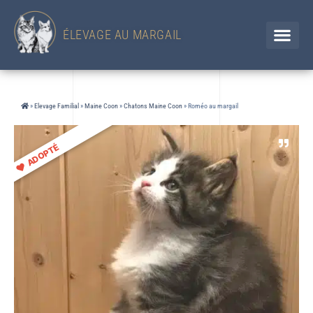
433 Chemin d'en Jolou– 32300 Saint Élix Theux / GERS
Chien
+33 (0)6 88 92 47 65 / Chat 07 85 91 60 34
ÉLEVAGE AU MARGAIL
»
Elevage Familial
»
Maine Coon
»
Chatons Maine Coon
»
Roméo au margail
ADOPTÉ