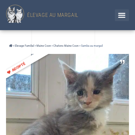
433 Chemin d'en Jolou– 32300 Saint Élix Theux / GERS
Chien
+33 (0)6 88 92 47 65 / Chat 07 85 91 60 34
ÉLEVAGE AU MARGAIL
»
Elevage Familial
»
Maine Coon
»
Chatons Maine Coon
»
Samba au margail
ADOPTÉ