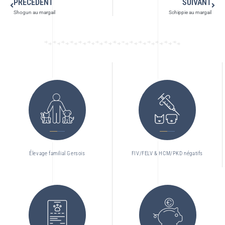
PRÉCÉDENT
SUIVANT
Shogun au margail
Schippie au margail
Élevage familial Gersois
FIV/FELV & HCM/PKD négatifs