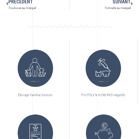
PRÉCÉDENT
SUIVANT
Toulouse au margail
Tornade au margail
Élevage familial Gersois
FIV/FELV & HCM/PKD négatifs