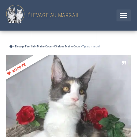
433 Chemin d'en Jolou– 32300 Saint Élix Theux / GERS
Chien
+33 (0)6 88 92 47 65 / Chat 07 85 91 60 34
ÉLEVAGE AU MARGAIL
»
Elevage Familial
»
Maine Coon
»
Chatons Maine Coon
»
Tya au margail
ADOPTÉ