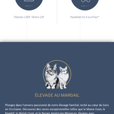
Chatons LOOF, Chiots LOF
Paiement en 3 ou 4 fois*
ÉLEVAGE AU MARGAIL
Plongez dans l’univers passionné de notre élevage familial, niché au cœur du Gers
en Occitanie. Découvrez des races exceptionnelles telles que le Maine Coon, le
Ragdoll, le Welsh Corgi, et le Berger Américain Miniature, élevées avec