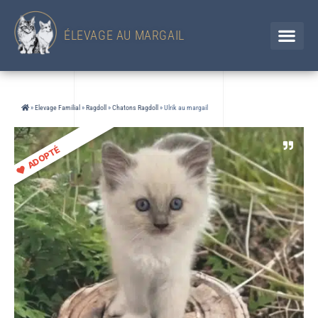
433 Chemin d'en Jolou– 32300 Saint Élix Theux / GERS
Chien
+33 (0)6 88 92 47 65 / Chat 07 85 91 60 34
ÉLEVAGE AU MARGAIL
»
Elevage Familial
»
Ragdoll
»
Chatons Ragdoll
»
Ulrik au margail
ADOPTÉ