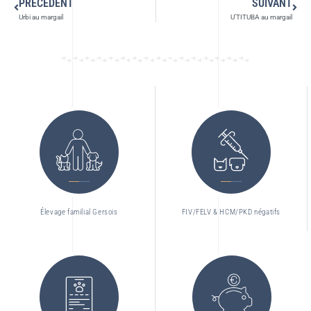
PRÉCÉDENT
SUIVANT
Urbi au margail
U’TITUBA au margail
Élevage familial Gersois
FIV/FELV & HCM/PKD négatifs