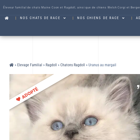
Éleveur familial de chats Maine Coon et Ragdoll, ainsi que de chiens Welsh Corgi et Berge
NOS CHATS DE RACE
NOS CHIENS DE RACE
A
»
Elevage Familial
»
Ragdoll
»
Chatons Ragdoll
»
Uranus au margail
ADOPTÉ