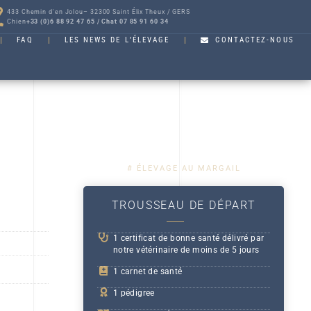
433 Chemin d'en Jolou– 32300 Saint Élix Theux / GERS
Chien
+33 (0)6 88 92 47 65 / Chat 07 85 91 60 34
FAQ
LES NEWS DE L’ÉLEVAGE
CONTACTEZ-NOUS
# ÉLEVAGE AU MARGAIL
TROUSSEAU DE DÉPART
1 certificat de bonne santé délivré par
notre vétérinaire de moins de 5 jours
1 carnet de santé
1 pédigree