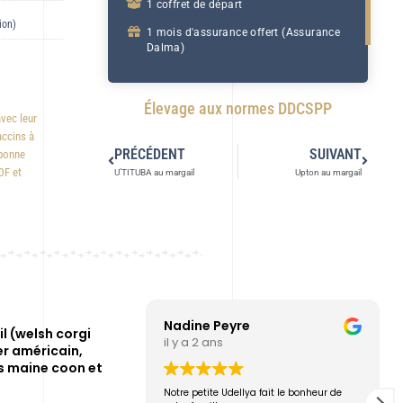
1 coffret de départ
ion)
1 mois d'assurance offert (Assurance
Dalma)
Élevage aux normes DDCSPP
avec leur
accins à
PRÉCÉDENT
SUIVANT
 bonne
OF et
U’TITUBA au margail
Upton au margail
Nadine Peyre
l (welsh corgi
il y a 2 ans
r américain,
s maine coon et
Notre petite Udellya fait le bonheur de