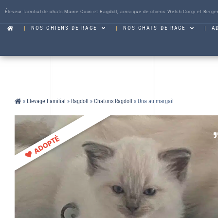
Éleveur familial de chats Maine Coon et Ragdoll, ainsi que de chiens Welsh Corgi et Berge
NOS CHIENS DE RACE
NOS CHATS DE RACE
A
»
Elevage Familial
»
Ragdoll
»
Chatons Ragdoll
»
Una au margail
ADOPTÉ