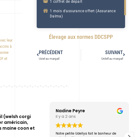
1 coffret de départ
1 mois d'assurance offert (Assurance
Dalma)
Élevage aux normes DDCSPP
avec leur
accins à
PRÉCÉDENT
SUIVANT
 bonne
OF et
Uziel au margail
Urdell au margail
Nadine Peyre
l (welsh corgi
il y a 2 ans
r américain,
s maine coon et
Notre petite Udellya fait le bonheur de