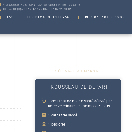
433 Chemin d'en Jolou– 32300 Saint Élix Theux / GERS
Chien
+33 (0)6 88 92 47 65 / Chat 07 85 91 60 34
FAQ
LES NEWS DE L’ÉLEVAGE
CONTACTEZ-NOUS
# ÉLEVAGE AU MARGAIL
TROUSSEAU DE DÉPART
1 certificat de bonne santé délivré par
notre vétérinaire de moins de 5 jours
1 carnet de santé
1 pédigree