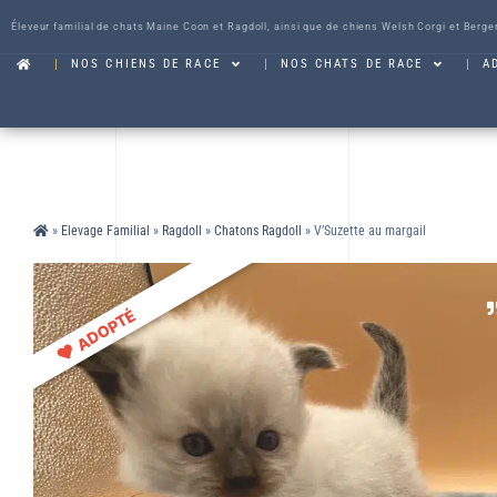
Éleveur familial de chats Maine Coon et Ragdoll, ainsi que de chiens Welsh Corgi et Berge
NOS CHIENS DE RACE
NOS CHATS DE RACE
A
»
Elevage Familial
»
Ragdoll
»
Chatons Ragdoll
»
V’Suzette au margail
ADOPTÉ