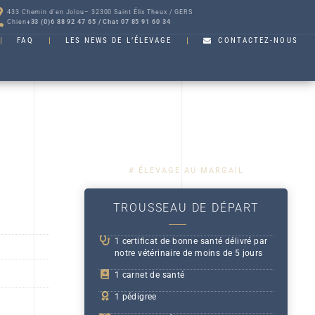
433 Chemin d'en Jolou– 32300 Saint Élix Theux / GERS
Chien
+33 (0)6 88 92 47 65 / Chat 07 85 91 60 34
FAQ
LES NEWS DE L’ÉLEVAGE
CONTACTEZ-NOUS
# ÉLEVAGE AU MARGAIL
TROUSSEAU DE DÉPART
1 certificat de bonne santé délivré par
notre vétérinaire de moins de 5 jours
1 carnet de santé
1 pédigree