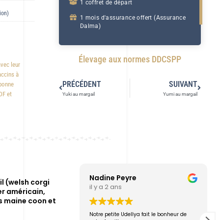
1 coffret de départ
ion)
1 mois d'assurance offert (Assurance
Dalma)
Élevage aux normes DDCSPP
avec leur
accins à
PRÉCÉDENT
SUIVANT
 bonne
OF et
Yuki au margail
Yumi au margail
Nadine Peyre
l (welsh corgi
il y a 2 ans
r américain,
s maine coon et
Notre petite Udellya fait le bonheur de