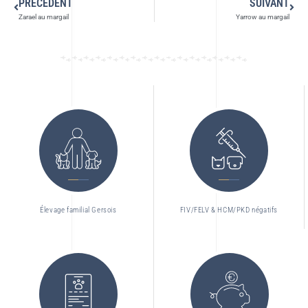
PRÉCÉDENT
SUIVANT
Zarael au margail
Yarrow au margail
Élevage familial Gersois
FIV/FELV & HCM/PKD négatifs