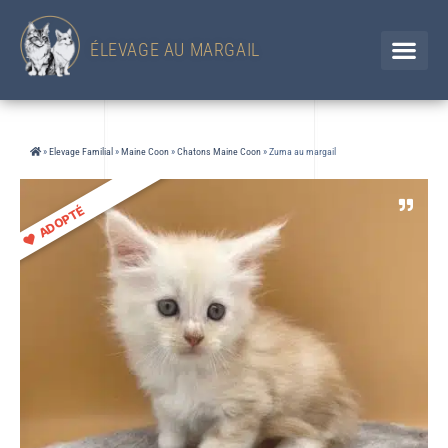
433 Chemin d'en Jolou– 32300 Saint Élix Theux / GERS
Chien
+33 (0)6 88 92 47 65 / Chat 07 85 91 60 34
ÉLEVAGE AU MARGAIL
»
Elevage Familial
»
Maine Coon
»
Chatons Maine Coon
»
Zuma au margail
ADOPTÉ