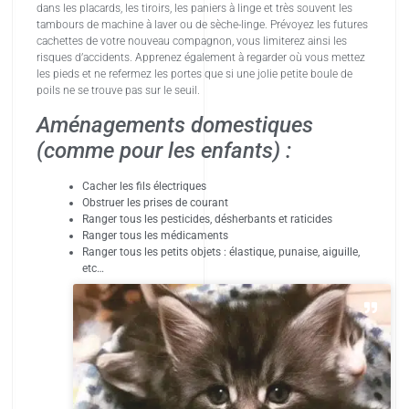
dans les placards, les tiroirs, les paniers à linge et très souvent les
tambours de machine à laver ou de sèche-linge. Prévoyez les futures
cachettes de votre nouveau compagnon, vous limiterez ainsi les
risques d’accidents. Apprenez également à regarder où vous mettez
les pieds et ne refermez les portes que si une jolie petite boule de
poils ne se trouve pas sur le seuil.
Aménagements domestiques
(comme pour les enfants) :
Cacher les fils électriques
Obstruer les prises de courant
Ranger tous les pesticides, désherbants et raticides
Ranger tous les médicaments
Ranger tous les petits objets : élastique, punaise, aiguille,
etc…
(Le Livre du Chaton)
Les plantes d’intérieur :
Par instinct, le chaton ne mange pas les plantes qui lui sont nocives,
mais il est prudent d’éviter les plantes toxiques dans votre foyer. Pour
avoir une liste exhaustive, consultez votre vétérinaire. Liste des
principales plantes nocives : – Cyclamen, – Houx, – Gui, – Glycine, –