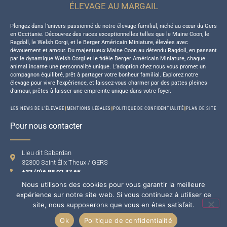
ÉLEVAGE AU MARGAIL
Plongez dans l’univers passionné de notre élevage familial, niché au cœur du Gers
en Occitanie. Découvrez des races exceptionnelles telles que le Maine Coon, le
Ragdoll, le Welsh Corgi, et le Berger Américain Miniature, élevées avec
dévouement et amour. Du majestueux Maine Coon au détendu Ragdoll, en passant
par le dynamique Welsh Corgi et le fidèle Berger Américain Miniature, chaque
animal incarne une personnalité unique. L’adoption chez nous vous promet un
compagnon équilibré, prêt à partager votre bonheur familial. Explorez notre
élevage pour vivre l’expérience, et laissez-vous charmer par des pattes pleines
d’amour, prêtes à laisser une empreinte unique dans votre foyer.
LES NEWS DE L’ÉLEVAGE
MENTIONS LÉGALES
POLITIQUE DE CONFIDENTIALITÉ
PLAN DE SITE
Pour nous contacter
Lieu dit Sabardan
32300 Saint Élix Theux / GERS
+33 (0)6 88 92 47 65
Nous utilisons des cookies pour vous garantir la meilleure
expérience sur notre site web. Si vous continuez à utiliser ce
site, nous supposerons que vous en êtes satisfait.
Ok
Politique de confidentialité