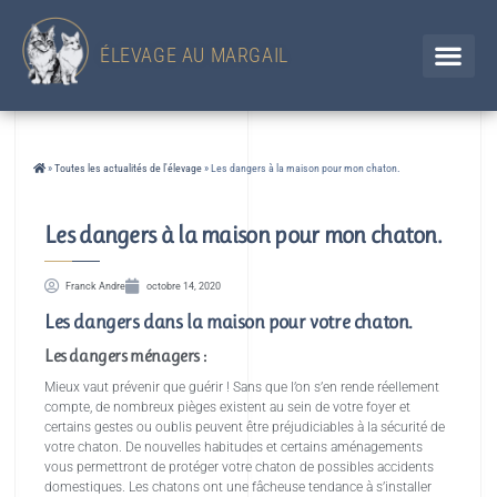
433 Chemin d'en Jolou– 32300 Saint Élix Theux / GERS
Chien
+33 (0)6 88 92 47 65 / Chat 07 85 91 60 34
ÉLEVAGE AU MARGAIL
»
Toutes les actualités de l'élevage
»
Les dangers à la maison pour mon chaton.
Les dangers à la maison pour mon chaton.
Franck Andre
octobre 14, 2020
Les dangers dans la maison pour votre chaton.
Les dangers ménagers :
Mieux vaut prévenir que guérir ! Sans que l’on s’en rende réellement
compte, de nombreux pièges existent au sein de votre foyer et
certains gestes ou oublis peuvent être préjudiciables à la sécurité de
votre chaton. De nouvelles habitudes et certains aménagements
vous permettront de protéger votre chaton de possibles accidents
domestiques. Les chatons ont une fâcheuse tendance à s’installer