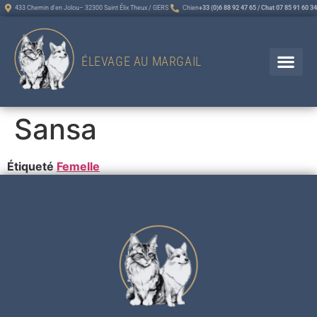
433 Chemin d'en Jolou– 32300 Saint Élix Theux / GERS
Chien
+33 (0)6 88 92 47 65 / Chat 07 85 91 60 34
ÉLEVAGE AU MARGAIL
Sansa
Étiqueté
Femelle