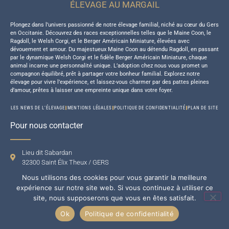
ÉLEVAGE AU MARGAIL
Plongez dans l’univers passionné de notre élevage familial, niché au cœur du Gers
en Occitanie. Découvrez des races exceptionnelles telles que le Maine Coon, le
Ragdoll, le Welsh Corgi, et le Berger Américain Miniature, élevées avec
dévouement et amour. Du majestueux Maine Coon au détendu Ragdoll, en passant
par le dynamique Welsh Corgi et le fidèle Berger Américain Miniature, chaque
animal incarne une personnalité unique. L’adoption chez nous vous promet un
compagnon équilibré, prêt à partager votre bonheur familial. Explorez notre
élevage pour vivre l’expérience, et laissez-vous charmer par des pattes pleines
d’amour, prêtes à laisser une empreinte unique dans votre foyer.
LES NEWS DE L’ÉLEVAGE
MENTIONS LÉGALES
POLITIQUE DE CONFIDENTIALITÉ
PLAN DE SITE
Pour nous contacter
Lieu dit Sabardan
32300 Saint Élix Theux / GERS
+33 (0)6 88 92 47 65
Nous utilisons des cookies pour vous garantir la meilleure
expérience sur notre site web. Si vous continuez à utiliser ce
site, nous supposerons que vous en êtes satisfait.
Ok
Politique de confidentialité