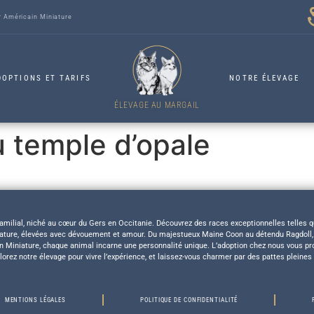
r Américain Miniature
DOPTIONS ET TARIFS
NOTRE ÉLEVAGE
ÉLEVAGE AU MARGAIL
 temple d’opale
amilial, niché au cœur du Gers en Occitanie. Découvrez des races exceptionnelles telles q
niature, élevées avec dévouement et amour. Du majestueux Maine Coon au détendu Ragdoll,
in Miniature, chaque animal incarne une personnalité unique. L’adoption chez nous vous
plorez notre élevage pour vivre l’expérience, et laissez-vous charmer par des pattes pleines
MENTIONS LÉGALES
POLITIQUE DE CONFIDENTIALITÉ