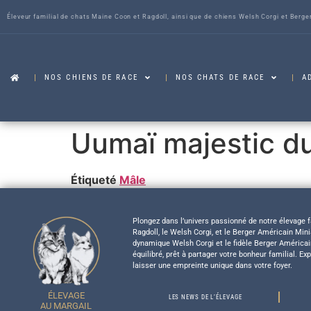
Éleveur familial de chats Maine Coon et Ragdoll, ainsi que de chiens Welsh Corgi et Berge
NOS CHIENS DE RACE
NOS CHATS DE RACE
A
Uumaï majestic du
Étiqueté
Mâle
Plongez dans l’univers passionné de notre élevage f
Ragdoll, le Welsh Corgi, et le Berger Américain Mi
dynamique Welsh Corgi et le fidèle Berger América
équilibré, prêt à partager votre bonheur familial. Ex
laisser une empreinte unique dans votre foyer.
ÉLEVAGE
LES NEWS DE L’ÉLEVAGE
AU MARGAIL