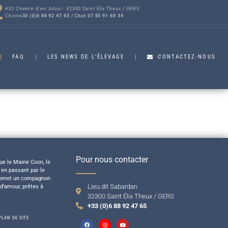
433 Chemin d'en Jolou– 32300 Saint Élix Theux / GERS
Chien
+33 (0)6 88 92 47 65 / Chat 07 85 91 60 34
FAQ
LES NEWS DE L’ÉLEVAGE
CONTACTEZ-NOUS
Pour nous contacter
ue le Maine Coon, le
 en passant par le
 promet un compagnon
Lieu dit Sabardan
 d’amour, prêtes à
32300 Saint Élix Theux / GERS
+33 (0)6 88 92 47 65
PLAN DE SITE