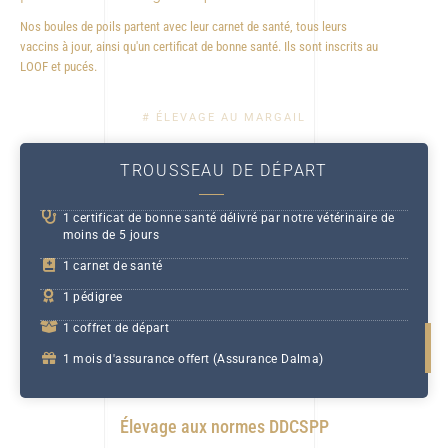
Nos boules de poils partent avec leur carnet de santé, tous leurs
vaccins à jour, ainsi qu'un certificat de bonne santé. Ils sont inscrits au
LOOF et pucés.
# ÉLEVAGE AU MARGAIL
TROUSSEAU DE DÉPART
1 certificat de bonne santé délivré par notre vétérinaire de
moins de 5 jours
1 carnet de santé
1 pédigree
1 coffret de départ
1 mois d'assurance offert (Assurance Dalma)
Élevage aux normes DDCSPP