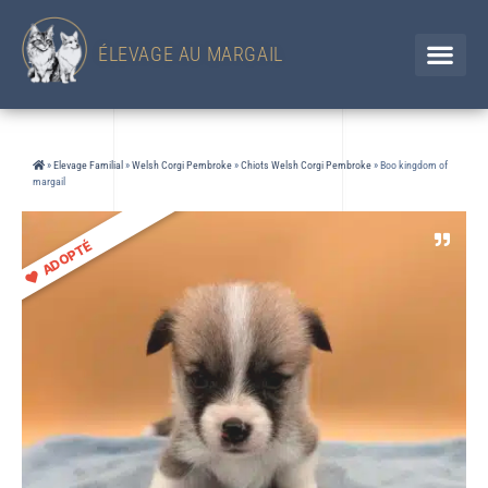
433 Chemin d'en Jolou– 32300 Saint Élix Theux / GERS
Chien
+33 (0)6 88 92 47 65 / Chat 07 85 91 60 34
ÉLEVAGE AU MARGAIL
»
Elevage Familial
»
Welsh Corgi Pembroke
»
Chiots Welsh Corgi Pembroke
»
Boo kingdom of
margail
ADOPTÉ