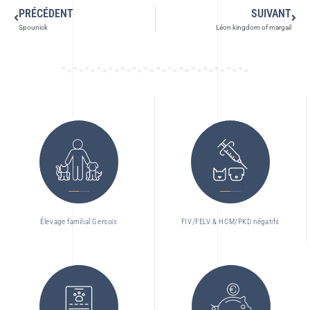
PRÉCÉDENT
SUIVANT
Spounick
Léon kingdom of margail
Élevage familial Gersois
FIV/FELV & HCM/PKD négatifs