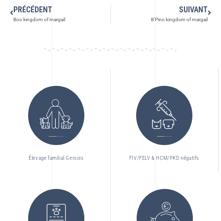
PRÉCÉDENT
SUIVANT
Boo kingdom of margail
B’Pino kingdom of margail
Élevage familial Gersois
FIV/FELV & HCM/PKD négatifs