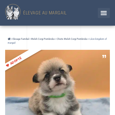
433 Chemin d'en Jolou– 32300 Saint Élix Theux / GERS
Chien
+33 (0)6 88 92 47 65 / Chat 07 85 91 60 34
ÉLEVAGE AU MARGAIL
»
Elevage Familial
»
Welsh Corgi Pembroke
»
Chiots Welsh Corgi Pembroke
»
Léon kingdom of
margail
ADOPTÉ