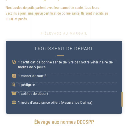
Nos boules de poils partent avec leur carnet de santé, tous leurs
vaccins à jour, ainsi qu'un certificat de bonne santé. Ils sont inscrits au
LOOF et pucés.
# ÉLEVAGE AU MARGAIL
TROUSSEAU DE DÉPART
1 certificat de bonne santé délivré par notre vétérinaire de
moins de 5 jours
1 carnet de santé
1 pédigree
1 coffret de départ
1 mois d'assurance offert (Assurance Dalma)
Élevage aux normes DDCSPP